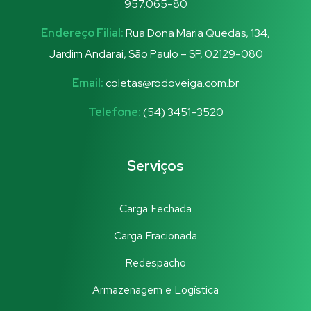
957.065-80
Endereço Filial:
Rua Dona Maria Quedas, 134,
Jardim Andarai, São Paulo – SP, 02129-080
Email:
coletas@rodoveiga.com.br
Telefone:
(54) 3451-3520
Serviços
Carga Fechada
Carga Fracionada
Redespacho
Armazenagem e Logística