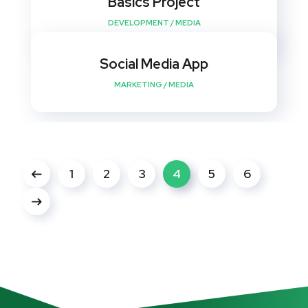
Basics Project
DEVELOPMENT
/
MEDIA
Social Media App
MARKETING
/
MEDIA
1
2
3
4
5
6