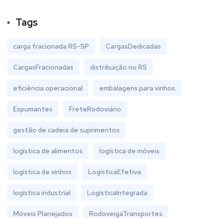
Tags
carga fracionada RS-SP
CargasDedicadas
CargasFracionadas
distribuição no RS
eficiência operacional
embalagens para vinhos
Espumantes
FreteRodoviário
gestão de cadeia de suprimentos
logística de alimentos
logística de móveis
logística de vinhos
LogísticaEfetiva
logística industrial
LogísticaIntegrada
Móveis Planejados
RodoveigaTransportes