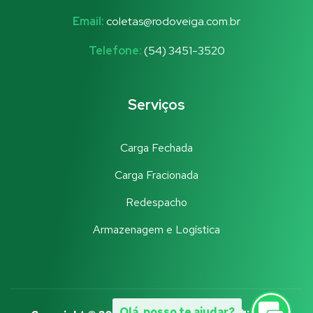
Email:
coletas@rodoveiga.com.br
Telefone:
(54) 3451-3520
Serviços
Carga Fechada
Carga Fracionada
Redespacho
Armazenagem e Logística
Olá, posso te ajudar?