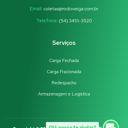
Email:
coletas@rodoveiga.com.br
Telefone:
(54) 3451-3520
Serviços
Carga Fechada
Carga Fracionada
Redespacho
Armazenagem e Logística
Olá, posso te ajudar?