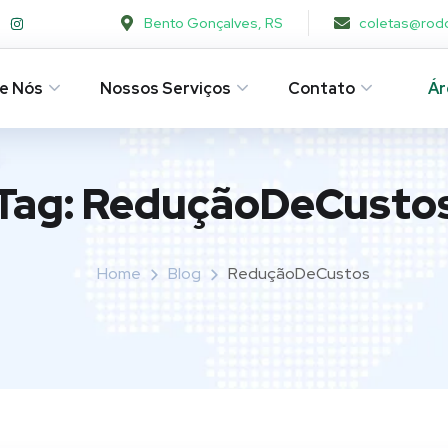
Bento Gonçalves, RS
coletas@rod
e Nós
Nossos Serviços
Contato
Ár
Tag:
ReduçãoDeCusto
Home
Blog
ReduçãoDeCustos