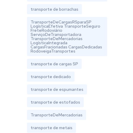
transporte de borrachas
TransporteDeCargasRSparaSP
LogísticaEfetiva TransporteSeguro
FreteRodoviário
ServiçoDeTransportadora
TransporteDeMercadorias
LogísticaIntegrada
CargasFracionadas CargasDedicadas
RodoveigaTransportes
transporte de cargas SP
transporte dedicado
transporte de espumantes
transporte de estofados
TransporteDeMercadorias
transporte de metais